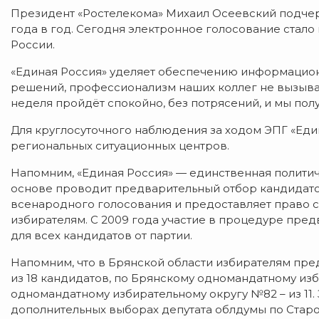
Президент «Ростелекома» Михаил Осеевский подчерк
года в год. Сегодня электронное голосование стало
России.
«Единая Россия» уделяет обеспечению информацион
решений, профессионализм наших коллег не вызываю
неделя пройдёт спокойно, без потрясений, и мы полу
Для круглосуточного наблюдения за ходом ЭПГ «Еди
региональных ситуационных центров.
Напомним, «Единая Россия» — единственная политиче
основе проводит предварительный отбор кандидатов
всенародного голосования и предоставляет право 
избирателям. С 2009 года участие в процедуре пре
для всех кандидатов от партии.
Напомним, что в Брянской области избирателям пре
из 18 кандидатов, по Брянскому одномандатному изби
одномандатному избирательному округу №82 – из 11.
дополнительных выборах депутата облдумы по Стар