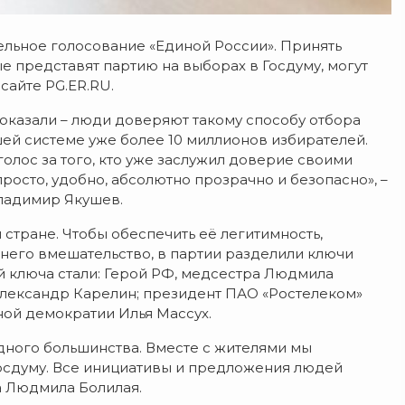
ельное голосование «Единой России». Принять
е представят партию на выборах в Госдуму, могут
сайте PG.ER.RU.
оказали – люди доверяют такому способу отбора
шей системе уже более 10 миллионов избирателей.
голос за того, кто уже заслужил доверие своими
просто, удобно, абсолютно прозрачно и безопасно», –
Владимир Якушев.
стране. Чтобы обеспечить её легитимность,
шнего вмешательство, в партии разделили ключи
 ключа стали: Герой РФ, медсестра Людмила
 Александр Карелин; президент ПАО «Ростелеком»
ой демократии Илья Массух.
одного большинства. Вместе с жителями мы
осдуму. Все инициативы и предложения людей
а Людмила Болилая.