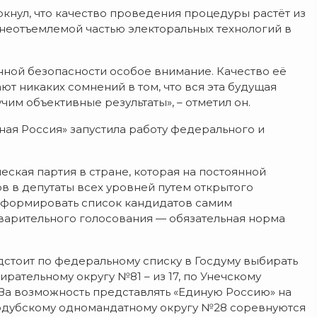
нул, что качество проведения процедуры растёт из
 неотъемлемой частью электоральных технологий в
ной безопасности особое внимание. Качество её
т никаких сомнений в том, что вся эта будущая
чим объективные результаты», – отметил он.
ная Россия» запустила работу федерального и
ская партия в стране, которая на постоянной
 в депутаты всех уровней путем открытого
сформировать список кандидатов самим
дварительного голосования — обязательная норма
дстоит по федеральному списку в Госдуму выбирать
рательному округу №81 – из 17, по Унечскому
 За возможность представлять «Единую Россию» на
одубскому одномандатному округу №28 соревнуются