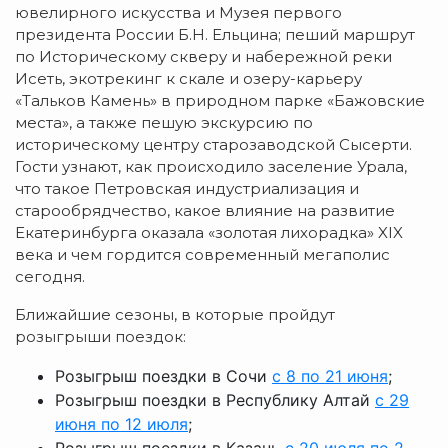
ювелирного искусства и Музея первого
президента России Б.Н. Ельцина; пеший маршрут
по Историческому скверу и набережной реки
Исеть, экотрекинг к скале и озеру-карьеру
«Тальков Камень» в природном парке «Бажовские
места», а также пешую экскурсию по
историческому центру старозаводской Сысерти.
Гости узнают, как происходило заселение Урала,
что такое Петровская индустриализация и
старообрядчество, какое влияние на развитие
Екатеринбурга оказала «золотая лихорадка» XIX
века и чем гордится современный мегаполис
сегодня.
Ближайшие сезоны, в которые пройдут
розыгрыши поездок:
Розыгрыш поездки в Сочи
с 8 по 21 июня
;
Розыгрыш поездки в Республику Алтай
с 29
июня по 12 июля
;
Розыгрыш поездки в Казань
с 20 июля по 2