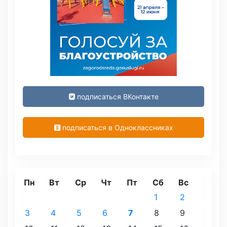
подписаться ВКонтакте
подписаться в Одноклассниках
Пн
Вт
Ср
Чт
Пт
Сб
Вс
1
2
3
4
5
6
7
8
9