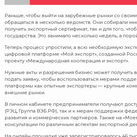
Раньше, чтобы выйти на зарубежные рынки со свои
обращаться в несколько ведомств. Они собирали мно
получить экспортный сертификат, так и для того, ч
государства. Это занимало несколько недель, а поро
Теперь процесс упростили, а всю необходимую эксп
цифровой платформе «Мой экспорт», созданной Рос
проекту «Международная кооперация и экспорт».
Нужные акты и разрешения бизнес может получить в
подать заявку, чтобы воспользоваться мерами подд
платформы как опытные экспортеры — крупные компа
внешние рынки.
В личном кабинете предприниматели получают досту
(РЭЦ, Группа ВЭБ.РФ), так и к мерам поддержки фед
развития и коммерческих партнеров. Также на «Мо
консультации по различным аспектам экспортной дея
На онлайн-площадке уже зарегистрировалось 46 тыся