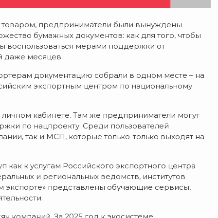
м товаром, предприниматели были вынуждены
жество бумажных документов: как для того, чтобы
тобы воспользоваться мерами поддержки от
й даже месяцев.
ортерам документацию собрали в одном месте – на
сийским экспортным центром по национальному
 личном кабинете. Там же предприниматели могут
ержки по нацпроекту. Среди пользователей
нии, так и МСП, которые только-только выходят на
п как к услугам Российского экспортного центра
еральных и региональных ведомств, институтов
ем экспорте» представлены обучающие сервисы,
тельности.
ч компаний. За 2025 год к экосистеме