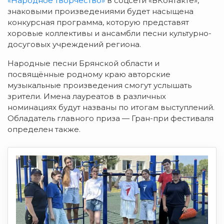
«Народное творчество»
в соцсети «ВКонтакте»,
знаковыми произведениями будет насыщена
к
онкурсная программа, которую представят
хоровые коллективы и ансамбли песни культурно-
досуговых учреждений региона.
Народные песни Брянской области и
посвящённые родному краю авторские
музыкальные произведения смогут услышать
з
рители. Имена лауреатов в различных
номинациях
будут названы
п
о итогам выступлений.
Обладатель главного приза — Гран-при фестиваля
определен
также.