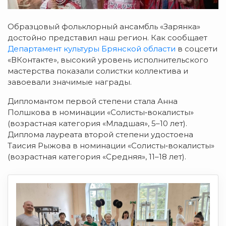
Образцовый фольклорный ансамбль «Зарянка»
д
остойно представил наш регион. Как сообщает
Департамент культуры Брянской области
в соцсети
«ВКонтакте», высокий уровень исполнительского
мастерства показали с
олистки коллектива и
завоевали значимые награды.
Дипломантом первой степени стала
Анна
Полшкова в номинации «Солисты‑вокалисты»
(возрастная категория «Младшая», 5–10 лет).
Д
иплома лауреата второй степени удостоена
Таисия Рыжова в номинации «Солисты‑вокалисты»
(возрастная категория «Средняя», 11–18 лет).