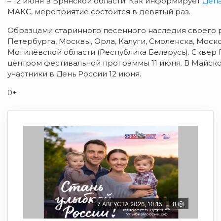
– 12 июня в Брянской области. Как информирует
Депа
МАКС, мероприятие состоится в девятый раз.
Образцами старинного песенного наследия своего р
Петербурга, Москвы, Орла, Калуги, Смоленска, Моско
Могилёвской области (Республика Беларусь). Сквер 
центром фестивальной программы 11 июня. В Майск
участники в День России 12 июня.
0+
7 АВГУСТА 2026, 10:15
8