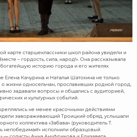
ой карте старшеклассники школ района увидели и
есте – гордость, сила, народ!». Она рассказывала
 богатейшую историю города и его жителях.
е Елена Качурина и Наталья Шатохина не только
 о жизни односельчан, прославивших родной город,
тивно задавали вопросы и общались с аудиторией,
ических и культурных событий.
креплялись не менее красочными действиями
видели завораживающий Троицкий обряд, услышали
рного коллектива «Забава» (руководитель Т.
усь непобедимая!» исполнили образцовый
!» — солисты Анна Ануфрикова и Елизавета