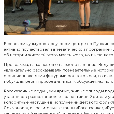
В севском культурно-досуговом центре по Пушкинск
активно поучаствовали в тематической программе «Вм
об истории жителей этого маленького, но имеющего
Программа, началась еще на входе в здание. Ведущи
увлекательно рассказывали познавательные истории
ставших знаковыми фигурами родного края, но и ак
побуждая ребят присоединиться к обсуждению истор
Рассказанные ведущими яркие, живые эпизоды под
участников разножанровых коллективов. Зрители у
колоритные частушки в исполнении детского фолькло
Лохманова), выразительные танцы «Балалаечка», «Р
танцевальный коллектив «Сияние» и «Лети, моя душа