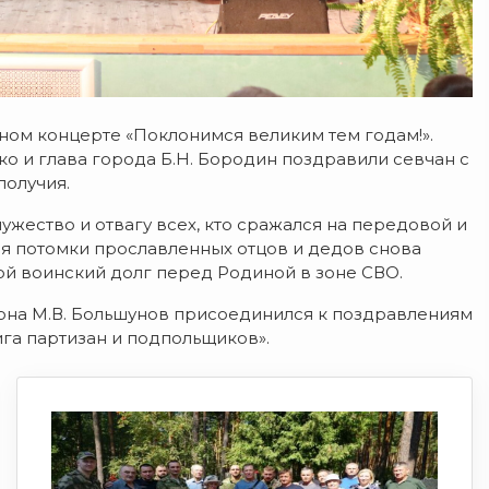
ном концерте «Поклонимся великим тем годам!».
о и глава города Б.Н. Бородин поздравили севчан с
получия.
жество и отвагу всех, кто сражался на передовой и
ня потомки прославленных отцов и дедов снова
ой воинский долг перед Родиной в зоне СВО.
она М.В. Большунов присоединился к поздравлениям
ига партизан и подпольщиков».