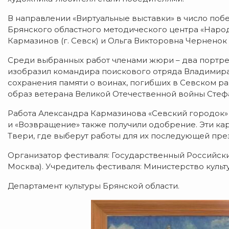
В направлении «Виртуальные выставки» в число поб
Брянского областного методического центра «Наро
Кармазинов (г. Севск) и Ольга Викторовна Черненок (
Среди выбранных работ членами жюри – два портре
изобразил командира поискового отряда Владимира
сохранения памяти о воинах, погибших в Севском ра
образ ветерана Великой Отечественной войны Стеф
Работа Александра Кармазинова «Севский городок» 
и «Возвращение» также получили одобрение. Эти карт
Твери, где выберут работы для их последующей през
Организатор фестиваля: Государственный Российский
Москва). Учредитель фестиваля: Министерство куль
Департамент культуры Брянской области.