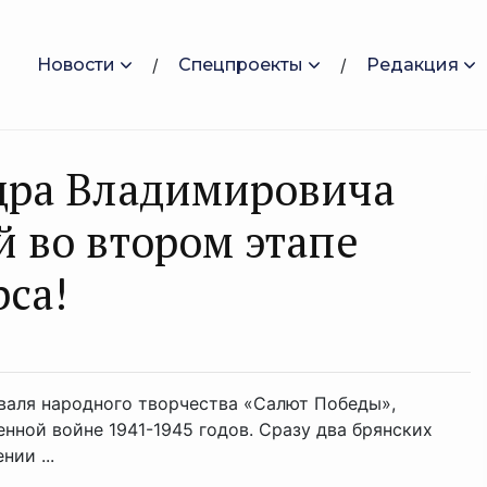
Новости
Спецпроекты
Редакция
дра Владимировича
й во втором этапе
рса!
иваля народного творчества «Салют Победы»,
нной войне 1941-1945 годов. Сразу два брянских
ии ...