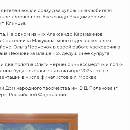
едителей вошли сразу два художника-любителя
дное творчество»: Александр Владимирович
г. Клинцы).
та. На одном из них Александр Кармазинов
 Сергеевича Макухина, много сделавшего для
йоне. Ольга Черненок в своей работе увековечила
ана Леоновича Влащенко, дедушки ее супруга.
и два полотна Ольги Черненок «Бессмертный полк»
ины будут выставлены в октябре 2025 года в г.
ентации в числе финалистов в г. Москве.
 Дом народного творчества им. В.Д. Поленова (г.
туры Российской Федерации.