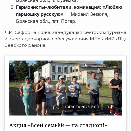
Брянская обл., п. Суземка.
Гармонисты-любители, номинация: «Люблю
гармошку русскую»
— Михаил Зезюля,
Брянская обл., пгт. Погар.
Л.И. Сафроненкова, заведующая сектором туризма
и внестационарного обслуживания МБУК «МРКДЦ»
Севского района.
8 АВГУСТА 2026, 6:00
19
Акция «Всей семьёй — на стадион!»