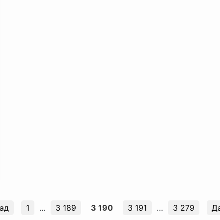
ад
1
…
3 189
3 190
3 191
…
3 279
Д