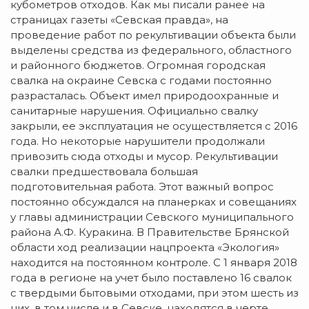
кубометров отходов. Как мы писали ранее на
страницах газеты «Севская правда», на
проведение работ по рекультивации объекта были
выделены средства из федерального, областного
и районного бюджетов. Огромная городская
свалка на окраине Севска с годами постоянно
разрасталась. Объект имел природоохранные и
санитарные нарушения. Официально свалку
закрыли, ее эксплуатация не осуществляется с 2016
года. Но некоторые нарушители продолжали
привозить сюда отходы и мусор. Рекультивации
свалки предшествовала большая
подготовительная работа. Этот важный вопрос
постоянно обсуждался на планерках и совещаниях
у главы администрации Севского муниципального
района А.Ф. Куракина. В Правительстве Брянской
области ход реализации нацпроекта «Экология»
находится на постоянном контроле. С 1 января 2018
года в регионе на учет было поставлено 16 свалок
с твердыми бытовыми отходами, при этом шесть из
них, в том числе и в Севске, находятся в черте