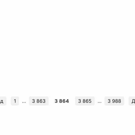
ад
1
…
3 863
3 864
3 865
…
3 988
Д