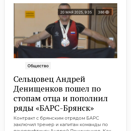
20 МАЯ 2025, 9:35
386
Общество
Сельцовец Андрей
Денищенков пошел по
стопам отца и пополнил
ряды «БАРС-Брянск»
Контракт с брянским отрядом БАРС
заключил тренер и капитан команды по
пауэрлифтингу Андрей Денищенков. Как