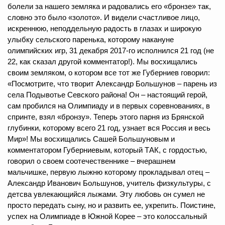
болели за нашего земляка и радовались его «бронзе» так,
словно это было «золото». И видели счастливое лицо,
искреннюю, неподдельную радость в глазах и широкую
улыбку сельского паренька, которому накануне
олимпийских игр, 31 декабря 2017-го исполнился 21 год (не
22, как сказал другой комментатор!). Мы восхищались
своим земляком, о котором все тот же Губерниев говорил:
«Посмотрите, что творит Александр Большунов – парень из
села Подывотье Севского района! Он – настоящий герой,
сам пробился на Олимпиаду и в первых соревнованиях, в
спринте, взял «бронзу». Теперь этого парня из Брянской
глубинки, которому всего 21 год, узнает вся Россия и весь
Мир»! Мы восхищались Сашей Большуновым и
комментатором Губерниевым, который ТАК, с гордостью,
говорил о своем соотечественнике – вчерашнем
мальчишке, первую лыжню которому прокладывал отец –
Александр Иванович Большунов, учитель физкультуры, с
детсва увлекающийся лыжами. Эту любовь он сумел не
просто передать сыну, но и развить ее, укрепить. Поистине,
успех на Олимпиаде в Южной Корее – это колоссальный