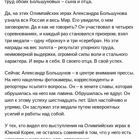
труд обоих Большуновых – сына и отца.
Да, на этих Олимпийских играх Александра Большунова
узнала вся Россия и весь Мир. Его увидели, о нем
заговорили. Да и как не говорить? Он участвовал в четырех
соревнованиях, и каждый раз становился призером, взял
три медали – одну «бронзу» и три «серебра». Но эти
награды на вес золота – результат упорного труда,
неимоверной выдержки, огромной силы воли и стального
характера. И веры в себя. В своего отца. В свой успех.
Сейчас Александр Большунов – в центре внимания прессы.
На него нацелены фотокамеры, корреспонденты и
репортеры «сыпят» вопросы. Он – в зените славы, которая
обрушилась на него как лавина. Обрушилась не вдруг. Он
шел к этому успеху шестнадцать лет. Шел настойчиво и
упрямо. Он заслужил эти медали путем невероятных
усилий и работы над собой.
У тех, кто видел его выступления на Олимпийских играх в
Южной Корее, не осталось сомнений в том, что у него есть