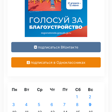
подписаться ВКонтакте
подписаться в Одноклассниках
Пн
Вт
Ср
Чт
Пт
Сб
Вс
1
2
3
4
5
6
7
8
9